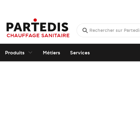
CHAUFFAGE SANITAIRE
Produits
Métiers
Services
A
c
c
e
s
s