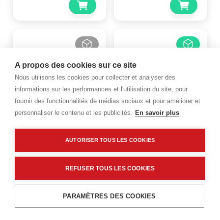
A propos des cookies sur ce site
Nous utilisons les cookies pour collecter et analyser des
informations sur les performances et l'utilisation du site, pour
Destockage
fournir des fonctionnalités de médias sociaux et pour améliorer et
personnaliser le contenu et les publicités.
En savoir plus
DELABIE
DELABIE
Barre de maintien droite -
AUTORISER TOUS LES COOKIES
Barre de relèvement
Delabie - Be-line Aluminium
droite inox poli brillant
Noir mat - Longueur :
UltraPolish 400mm
600mm
REFUSER TOUS LES COOKIES
Code : 7710463
Code : 1706223
81,84 €
220,75 €
PARAMÈTRES DES COOKIES
TTC
/PIECE
TTC
/PIECE
Menu
Recherche
Filtres