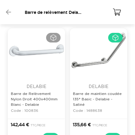
Barre de relèvement Delabie
DELABIE
DELABIE
Barre de Relèvement
Barre de maintien coudée
Nylon Droit 400x400mm
135° Basic - Delabie -
Blanc - Delabie
Satiné
Code : 100836
Code : 1488638
142,44 €
135,66 €
TTC
/PIECE
TTC
/PIECE