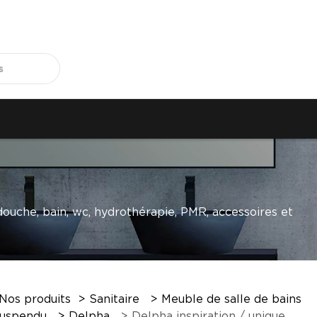
 douche, bain, wc, hydrothérapie, PMR, accessoires et
Nos produits
Sanitaire
Meuble de salle de bains
suspendu
Delpha
Delpha inspiration / unique