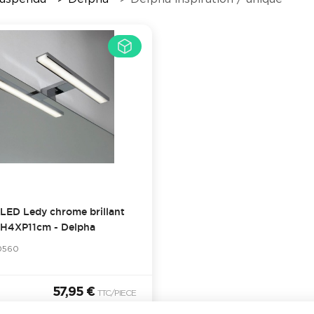
LED Ledy chrome brillant
H4XP11cm - Delpha
0560
57,95 €
TTC
/PIECE