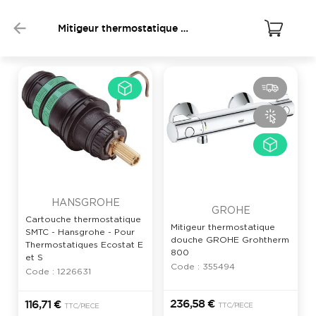
Mitigeur thermostatique douche
HANSGROHE
GROHE
Cartouche thermostatique
Mitigeur thermostatique
SMTC - Hansgrohe - Pour
douche GROHE Grohtherm
Thermostatiques Ecostat E
800
et S
Code : 355494
Code : 1226631
236,58 €
116,71 €
TTC
/PIECE
TTC
/PIECE