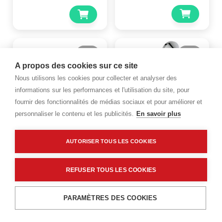
A propos des cookies sur ce site
Nous utilisons les cookies pour collecter et analyser des
informations sur les performances et l'utilisation du site, pour
fournir des fonctionnalités de médias sociaux et pour améliorer et
personnaliser le contenu et les publicités.
En savoir plus
PORCHER
ROCA
AUTORISER TOUS LES COOKIES
Mitigeur douche
Mitigeur thermostatique
thermostatique Okyris Pro
douche T-500 - Roca
Clinic Chromé - Porcher
REFUSER TOUS LES COOKIES
Code : 1575321
Code : 1391461
276,00 €
474,24 €
PARAMÈTRES DES COOKIES
TTC
/PIECE
TTC
/PIECE
Menu
Recherche
Filtres