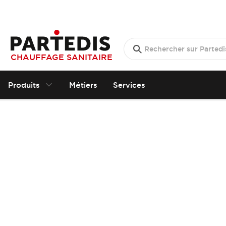
CHAUFFAGE SANITAIRE
Produits
Métiers
Services
R
o
b
i
n
e