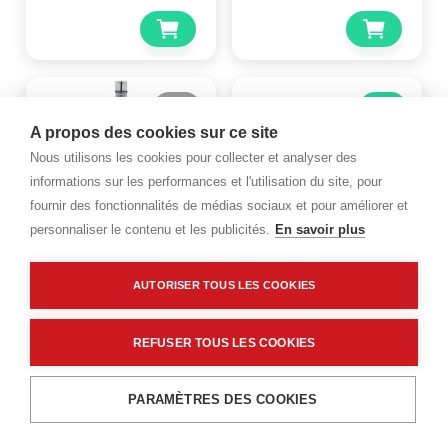
A propos des cookies sur ce site
Nous utilisons les cookies pour collecter et analyser des
informations sur les performances et l'utilisation du site, pour
fournir des fonctionnalités de médias sociaux et pour améliorer et
personnaliser le contenu et les publicités.
En savoir plus
ROCA
ROCA
AUTORISER TOUS LES COOKIES
Vasque à poser bol
Lavabo Diverta Percé
Fineceramic - Roca -
Monotrou 47X44cm Blanc -
Ø425mm H130mm - Blanc
REFUSER TOUS LES COOKIES
Roca
brillant
Code : 582665
Code : 1736204
PARAMÈTRES DES COOKIES
316,80 €
122,40 €
TTC
/PIECE
TTC
/PIECE
Menu
Recherche
Filtres