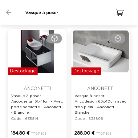
Vasque à poser
Destockage
Destockage
ANCONETTI
ANCONETTI
Vasque à poser
Vasque à poser
Ancodesign 61x41cm - Avec
Ancodesign 66x40cm avec
porte serviette - Anconetti
trop plein - Anconetti -
- Blanche
Blanche
Code : 635814
Code : 635809
184,80 €
288,00 €
TTC
/PIECE
TTC
/PIECE